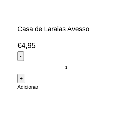
Casa de Laraias Avesso
€
4,95
Quantidade
de
Casa
Adicionar
de
Laraias
Avesso