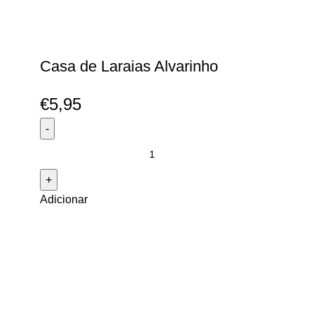
Casa de Laraias Alvarinho
€
5,95
Quantidade
de
Casa
Adicionar
de
Laraias
Alvarinho