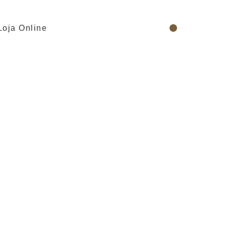
Login / Register
€
0,00
Loja Online