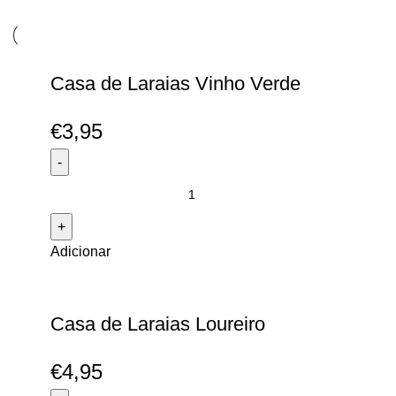
Casa de Laraias Vinho Verde
€
3,95
Quantidade
de
Casa
Adicionar
de
Laraias
Vinho
Verde
Casa de Laraias Loureiro
€
4,95