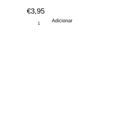
€
3,95
Adicionar
CONTACTOS
geral@casadelaraias.com
+351 255 732 420
(chamada rede fixa nacional)
+351 963 064 427
(chamada rede móvel nacional)
+351 919 121 005
(chamada rede móvel nacional)