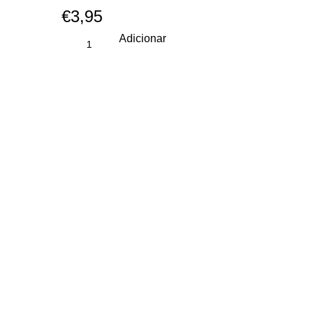
€
3,95
Adicionar
CONTACTOS
geral@casadelaraias.com
+351 255 732 420
(chamada rede fixa nacional)
+351 963 064 427
(chamada rede móvel nacional)
+351 919 121 005
(chamada rede móvel nacional)